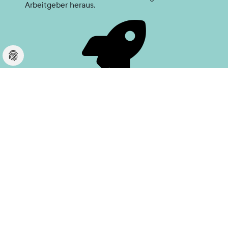
Arbeitgeber heraus.
UMSETZUNG
Mit gezielten Maßnahmen wie Imagefilm, Landingpage
und Social Media Ads steigern wir Ihre Wahrnehmung
bei potenziellen Bewerbern*innen.
LASSEN SIE UNS KENNENLERNEN