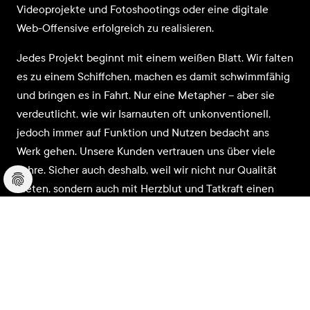
Videoprojekte und Fotoshootings oder eine digitale
Web-Offensive erfolgreich zu realisieren.
Jedes Projekt beginnt mit einem weißen Blatt. Wir falten
es zu einem Schiffchen, machen es damit schwimmfähig
und bringen es in Fahrt. Nur eine Metapher – aber sie
verdeutlicht, wie wir Isarnauten oft unkonventionell,
jedoch immer auf Funktion und Nutzen bedacht ans
Werk gehen. Unsere Kunden vertrauen uns über viele
Jahre. Sicher auch deshalb, weil wir nicht nur Qualität
bieten, sondern auch mit Herzblut und Tatkraft einen
Draht aufbauen, der selbst in scheinbar uferlosen
Projektphasen festen Halt bietet.
Professionelle Marken-Beratung
Analyse Ihrer aktuellen
Unternehmenskommunikation